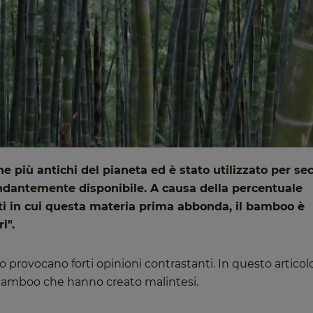
 più antichi del pianeta ed è stato utilizzato per sec
ondantemente disponibile. A causa della percentuale
ti in cui questa materia prima abbonda, il bamboo è
i".
 provocano forti opinioni contrastanti. In questo articol
 bamboo che hanno creato malintesi.