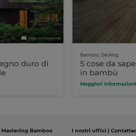
Bamboo
,
Decking
legno duro di
5 cose da sape
le
in bambù
Maggiori informazion
Mastering Bamboo
I nostri uffici | Contattac