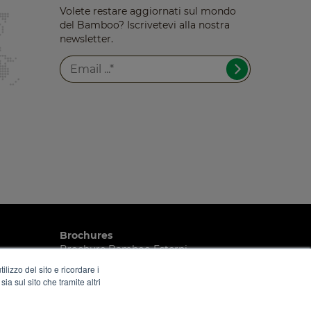
Volete restare aggiornati sul mondo
del Bamboo? Iscrivetevi alla nostra
newsletter.
Brochures
Brochure Bamboo Esterni
Brochure Pavimenti
lizzo del sito e ricordare i
Brochure Pannelli, travetti & impiallacciature
ia sul sito che tramite altri
 domestico
Green Greener Greenest
Documentazione