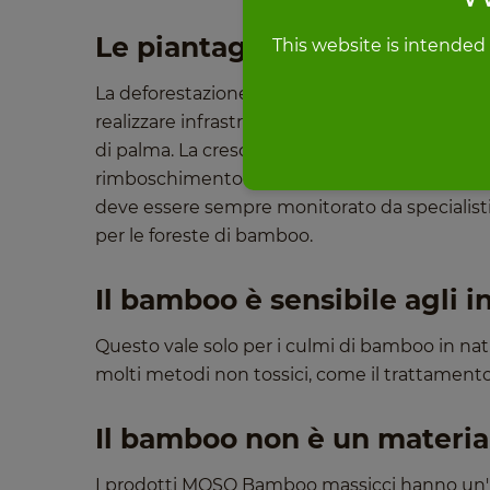
Le piantagioni di bamboo po
This website is intended
La deforestazione tropicale si verifica quand
realizzare infrastrutture, aumentare l'allevame
di palma. La crescita del bamboo, al contrario
rimboschimento di terreni degradati, in partico
deve essere sempre monitorato da specialisti 
per le foreste di bamboo.
Il bamboo è sensibile agli in
Questo vale solo per i culmi di bamboo in natur
molti metodi non tossici, come il trattamento 
Il bamboo non è un material
I prodotti MOSO Bamboo massicci hanno un'i