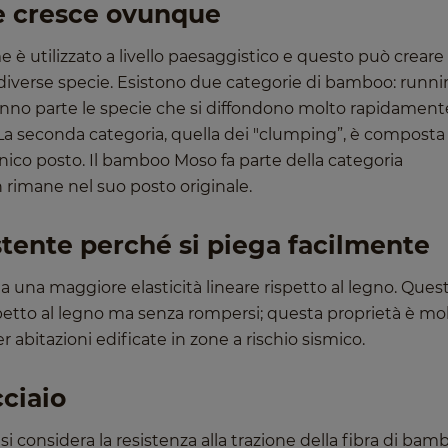
e cresce ovunque
 utilizzato a livello paesaggistico e questo può creare
 diverse specie. Esistono due categorie di bamboo: runni
fanno parte le specie che si diffondono molto rapidament
i. La seconda categoria, quella dei "clumping”, è composta
co posto. Il bamboo Moso fa parte della categoria
 rimane nel suo posto originale.
stente perché si piega facilmente
a una maggiore elasticità lineare rispetto al legno. Ques
etto al legno ma senza rompersi; questa proprietà è mo
 abitazioni edificate in zone a rischio sismico.
cciaio
 si considera la resistenza alla trazione della fibra di bam