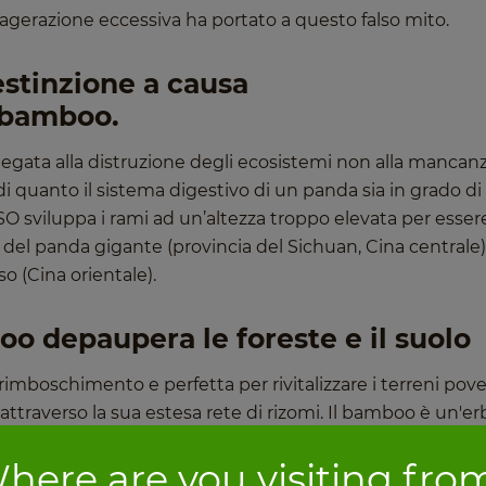
esagerazione eccessiva ha portato a questo falso mito.
estinzione a causa
l bamboo.
egata alla distruzione degli ecosistemi non alla mancanz
quanto il sistema digestivo di un panda sia in grado di
O sviluppa i rami ad un’altezza troppo elevata per esser
le del panda gigante (provincia del Sichuan, Cina centrale)
o (Cina orientale).
oo depaupera le foreste e il suolo
 rimboschimento e perfetta per rivitalizzare i terreni pove
e attraverso la sua estesa rete di rizomi. Il bamboo è un'er
 Questo aspetto, per certi versi, rende difficile il confr
here are you visiting fro
alintesi legati alla mancanza di conoscenza.