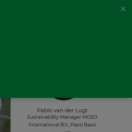
à
Prenota la tua video riunione
IT
Pablo van der Lugt
Sustainability Manager MOSO
International B.V., Paesi Bassi