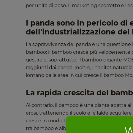
per unità di peso. Il marketing scorretto e l'
I panda sono in pericolo di 
dell'industrializzazione de
La sopravvivenza del panda è una questione l
bamboo; il bamboo cresce più velocemente di 
gestire e, soprattutto, il bamboo gigante MOS
raggiunti dai panda. Inoltre, l'habitat natura
lontano dalle aree in cui cresce il bamboo Mos
La rapida crescita del bamb
Al contrario, il bamboo è una pianta adatta al
erosi, trattenendo il suolo e le falde acquifer
cresce in modo totalmente diverso dagli alberi.
W
tra bamboo e alberi e può portare spesso a m