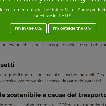
rtano alla deforestazione tropica
 for customers outside the United States. Some products
purchase in the U.S.
o le foreste non sono protette e vengono distrutte per
nto del bestiame o colture ad alta resa, come la soia o l'o
I'm in the U.S.
I'm outside the U.S.
, deriva dalla naturale espansione delle specie (running) 
lare in India e Cina. Tuttavia, si tratta di un aspetto che
per evitare che si possa incappare nello stesso rischio 
setti
a, quindi non trattati e ricchi di zuccheri naturali. Ci s
termico, per prevenire l'attacco da parte dei parassiti.
e sostenibile a causa del trasporto
mpronta al carbonio negativa (CO2 neutro o superiore) 