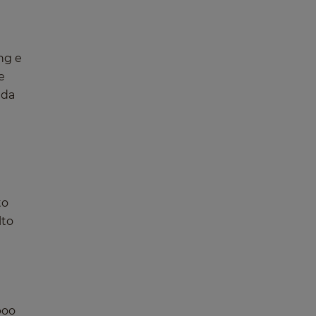
ng e
e
 da
to
lto
boo