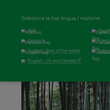
T
+39 039 9005
Seleziona la tua lingua / nazione
中文
Españ
Bamboo
,
Sostenibilità
Deutsch
Franç
Debunked: 8 mi
English - Rest of the world
Italia
English - US and Canada