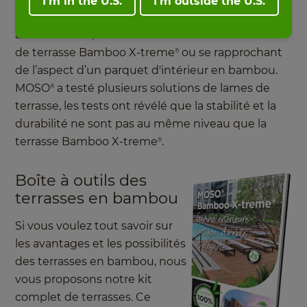
I'm in the U.S.
I'm outside the U.S.
terrasse en bambou chaque année. Du brun clair
au brun foncé, ressemblant fortement à la lame
de terrasse Bamboo X-treme
ou se rapprochant
®
de l’aspect d’un parquet d'intérieur en bambou.
MOSO
a testé plusieurs solutions de lames de
®
terrasse, les tests ont révélé que la stabilité et la
durabilité ne sont pas au même niveau que la
terrasse Bamboo X-treme
.
®
Boîte à outils des
terrasses en bambou
Si vous voulez tout savoir sur
les avantages et les possibilités
des terrasses en bambou, nous
vous proposons notre kit
complet de terrasses. Ce