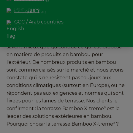
qualité des lames de terrasse Bamboo X-treme
est reconnue par de nombreux distributeurs,
Português
installateurs et consommateurs. Pourquoi MOSO
®
GCC / Arab countries
est-il leader dans le domaine des terrasses en
bambou, quelle est la différence avec les autres
fabricants ? Les experts en bambou MOSO
®
savent mieux que quiconque ce qui est proposé
en matière de produits en bambou pour
l'extérieur. De nombreux produits en bambou
sont commercialisés sur le marché et nous avons
constaté qu’ils ne résistent pas toujours aux
conditions climatiques (surtout en Europe), ou ne
répondent pas aux exigences et normes qui sont
fixées pour les lames de terrasse. Nos clients le
confirment : la terrasse Bamboo X-treme
est le
®
leader des solutions extérieures en bambou.
Pourquoi choisir la terrasse Bamboo X-treme
?
®