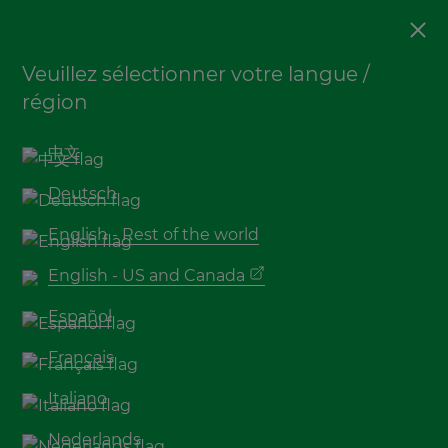
Terrasse
Veuillez sélectionner votre langue /
Terrasse en bambou:
région
pourquoi MOSO est-il
leader dans ce domaine?
中文
Deutsch
English - Rest of the world
English - US and Canada
Español
Français
Italiano
Nos références projets parlent d'elles-mêmes. La
Nederlands
®