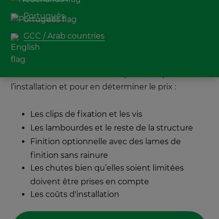
MOSO
pour connaître le coût d’installation de
®
Português
votre projet. MOSO
collabore avec des
®
entreprises spécialisées qui peuvent vous aider à
GCC / Arab countries
installer une terrasse avec des lames de bambou.
En plus des lames de terrasse en bambou, des
accessoires sont nécessaires pour compléter
l’installation et pour en déterminer le prix :
Les clips de fixation et les vis
Les lambourdes et le reste de la structure
Finition optionnelle avec des lames de
finition sans rainure
Les chutes bien qu’elles soient limitées
doivent être prises en compte
Les coûts d'installation