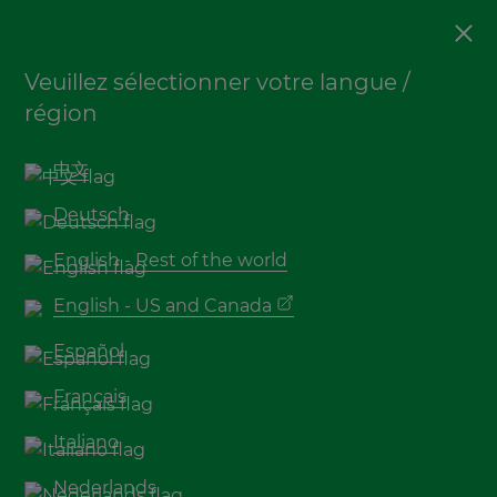
Terrasse
Veuillez sélectionner votre langue /
Quel est le prix d’une
région
terrasse en bambou ?
中文
Deutsch
English - Rest of the world
English - US and Canada
Español
Français
Le
prix des lames de terrasse en bambou
peut
Italiano
être obtenu auprès d'un revendeur MOSO
.
®
Nederlands
N’hésitez pas à contacter les experts en bambou