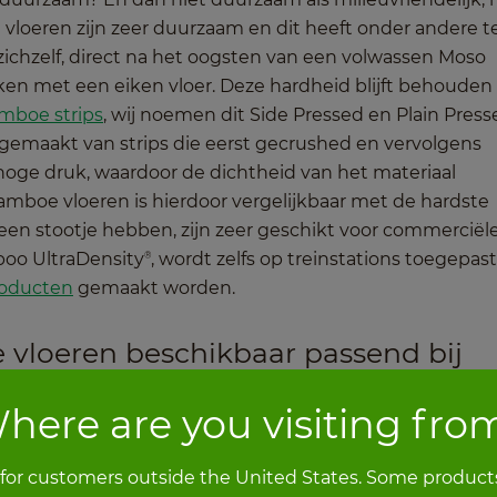
loeren zijn zeer duurzaam en dit heeft onder andere t
chzelf, direct na het oogsten van een volwassen Moso
ken met een eiken vloer. Deze hardheid blijft behouden 
mboe strips
, wij noemen dit Side Pressed en Plain Press
emaakt van strips die eerst gecrushed en vervolgens
ge druk, waardoor de dichtheid van het materiaal
mboe vloeren is hierdoor vergelijkbaar met de hardste
en stootje hebben, zijn zeer geschikt voor commerciël
boo UltraDensity
, wordt zelfs op treinstations toegepast
®
oducten
gemaakt worden.
e vloeren beschikbaar passend bij
here are you visiting fro
en: er zijn verschillende uitvoeringen en kleuren
matjes van dunne bamboe strips, alles is mogelijk. Deze
 for customers outside the United States. Some products
n anders uit, maar bieden ook verschillende technische