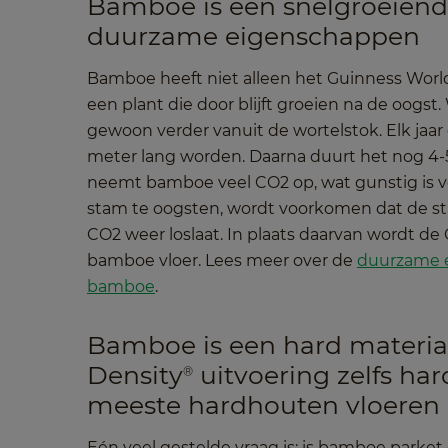
Bamboe is een snelgroeiend
duurzame eigenschappen
Bamboe heeft niet alleen het Guinness World 
een plant die door blijft groeien na de oogs
gewoon verder vanuit de wortelstok. Elk jaar 
meter lang worden. Daarna duurt het nog 4-5 
neemt bamboe veel CO2 op, wat gunstig is vo
stam te oogsten, wordt voorkomen dat de st
CO2 weer loslaat. In plaats daarvan wordt d
bamboe vloer.
Lees meer over de
duurzame 
bamboe
.
Bamboe is een hard materiaa
Density
uitvoering zelfs ha
®
meeste hardhouten vloeren
Eén veel gestelde vraag is: is bamboe parket