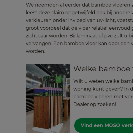
We noemden al eerder dat bamboe vloeren ze
leest deze claim ongetwijfeld ook bij andere v
verkleuren onder invloed van uv-licht, voet
groot voordeel dat de vloer relatief eenvou
zichtbaar worden. Bij laminaat of pvc zult u 
vervangen. Een bamboe vloer kan door een 
worden.
Welke bamboe vl
Wilt u weten welke bambo
woning kunt geven? In
bamboe vloeren met vers
Dealer op zoeken!
Vind een MOSO ver