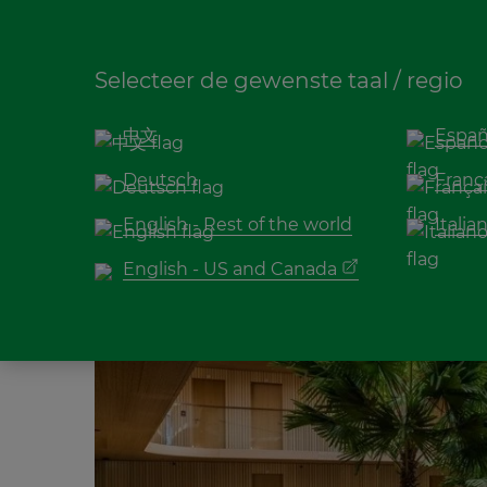
Selecteer de gewenste taal / regio
中文
Españ
Bamboe
,
Vloeren
Deutsch
Franç
Waarom een bam
English - Rest of the world
Italia
van de toekomst
English - US and Canada