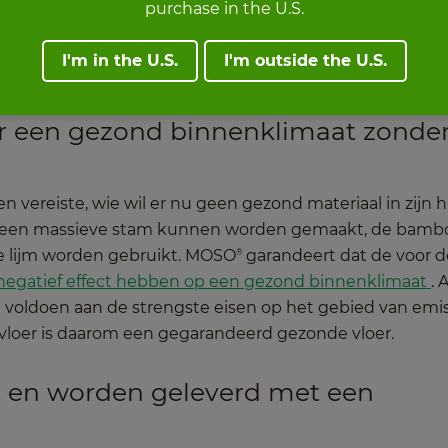
purchase in the U.S.
an rechte bamboe strips, zijn de meest voordelige keuz
mboe hebben een hogere prijs.
Wij informeren u graag
I'm in the U.S.
I'm outside the U.S.
e vloeren vergelijking.
r een gezond binnenklimaat zonde
 vereiste, wie wil er nu geen gezond materiaal in zijn h
t een massieve stam kunnen worden gemaakt, de bamb
tie lijm worden gebruikt. MOSO
garandeert dat de voor d
®
negatief effect hebben op een gezond binnenklimaat
. 
en voldoen aan de strengste eisen op het gebied van emi
loer is daarom een gegarandeerd gezonde vloer.
st en worden geleverd met een