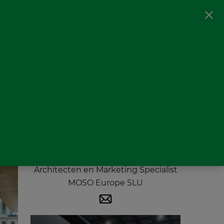
ds
Terrasconfigurator
Blog
NL
Fanny Cariou
Architecten en Marketing Specialist
MOSO Europe SLU