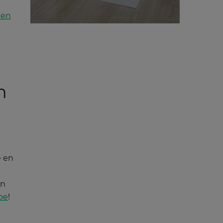
ten
n
e en
en
oe
!