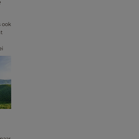
e
s ook
nt
ei
 maar