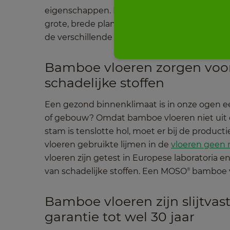
eigenschappen. Kleinere planken, gemaakt v
grote, brede planken van keihard Density
ba
®
de verschillende bamboe vloeren in de
Bambo
Bamboe vloeren zorgen voo
schadelijke stoffen
Een gezond binnenklimaat is in onze ogen een
of gebouw? Omdat bamboe vloeren niet ui
stam is tenslotte hol, moet er bij de produc
vloeren gebruikte lijmen in de
vloeren geen 
vloeren zijn getest in Europese laboratoria 
van schadelijke stoffen. Een MOSO
bamboe v
®
Bamboe vloeren zijn slijtva
garantie tot wel 30 jaar