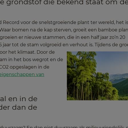
e grondstof die bekend staat om d
Record voor de snelstgroeiende plant ter wereld, het i
t. Waar bomen na de kap sterven, groeit een bamboe pla
groeien er nieuwe stammen, die in een half jaar zo’n 20
jaar tot de stam volgroeid en verhout is.
Tijdens de gro
or het klimaat. Door de
am in het bos wegrot en de
e CO2 opgeslagen in de
eigenschappen van
l en in de
rder dan de
 duurzaam? En dan niet duurzaam als milieuvriendelijk,