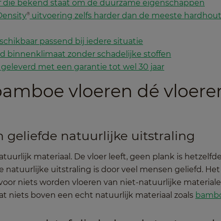
f die bekend staat om de duurzame eigenschappen
Density
uitvoering zelfs harder dan de meeste hardhou
®
schikbaar passend bij iedere situatie
 binnenklimaat zonder schadelijke stoffen
 geleverd met een garantie tot wel 30 jaar
amboe vloeren dé vloere
n
eliefde natuurlijke uitstraling
lijk materiaal. De vloer leeft, geen plank is hetzelfd
ie natuurlijke uitstraling is door veel mensen geliefd. Het
 voor niets worden vloeren van niet-natuurlijke material
t niets boven een echt natuurlijk materiaal zoals
bamb