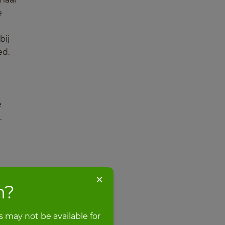
e
bij
ed.
e
.
×
m?
 may not be available for