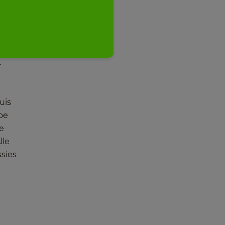
e en
 over
r
uis
oe
e
Alle
ssies