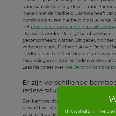
duurzaam als een lange levensduur. Bamboe v
maken met de hardheid. Bamboe heeft van zi
bamboe stam, een hardheid die is te vergelij
het
produceren van vloeren gemaakt van ba
Daarnaast worden Density
bamboe vloeren g
®
gecomprimeerd worden. Dit gebeurt onder ho
verhoogd wordt. De hardheid van Density
ba
®
hardhout soorten. Deze vloeren kunnen wel e
toepassingen en de allerhardste versie, Bam
Lees hier meer over
hoe Density
bamboe pr
®
Er zijn verschillende bambo
iedere situatie
W
Een bamboe vloer is net als andere type vloer
beschikbaar. Van brede en lange planken tot 
This website is intended
verschillende uitvoeringen zien er niet allee