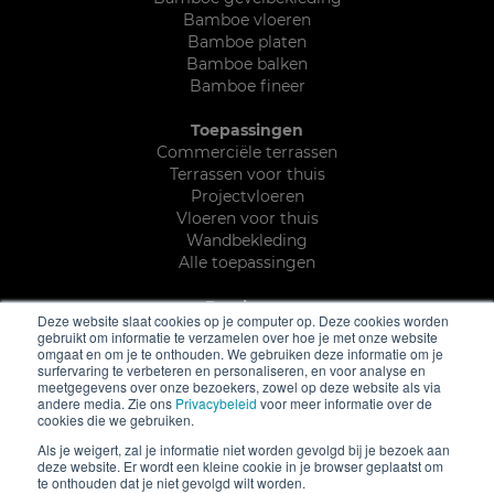
Bamboe vloeren
Bamboe platen
Bamboe balken
Bamboe fineer
Toepassingen
Commerciële terrassen
Terrassen voor thuis
Projectvloeren
Vloeren voor thuis
Wandbekleding
Alle toepassingen
Brochures
Deze website slaat cookies op je computer op. Deze cookies worden
Terras & buiten brochure
gebruikt om informatie te verzamelen over hoe je met onze website
Parket brochure
omgaat en om je te onthouden. We gebruiken deze informatie om je
surfervaring te verbeteren en personaliseren, en voor analyse en
Platen, balken en fineer brochure
meetgegevens over onze bezoekers, zowel op deze website als via
Duurzaamheids leaflet
andere media. Zie ons
Privacybeleid
voor meer informatie over de
Alle documentatie
cookies die we gebruiken.
Als je weigert, zal je informatie niet worden gevolgd bij je bezoek aan
deze website. Er wordt een kleine cookie in je browser geplaatst om
te onthouden dat je niet gevolgd wilt worden.