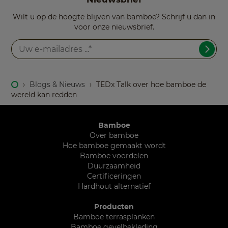
Wilt u op de hoogte blijven van bamboe? Schrijf u dan in
voor onze nieuwsbrief.
›
Blogs & Nieuws
›
TEDx Talk over hoe bamboe de
wereld kan redden
Bamboe
Over bamboe
Hoe bamboe gemaakt wordt
Bamboe voordelen
Duurzaamheid
Certificeringen
Hardhout alternatief
Producten
Bamboe terrasplanken
Bamboe gevelbekleding