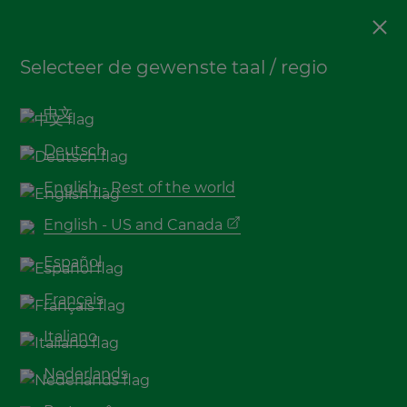
Bamboe
,
Duurzaamheid
Selecteer de gewenste taal / regio
TEDx Talk over hoe
bamboe de wereld kan
中文
redden
Deutsch
English - Rest of the world
English - US and Canada
Español
Français
Italiano
Nederlands
Pablo van der Lugt, Duurzaamheidsmanager