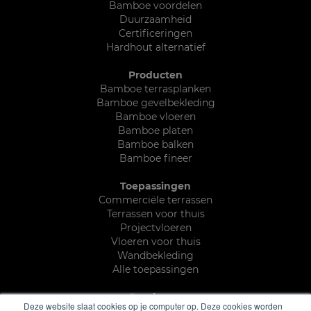
Bamboe voordelen
Duurzaamheid
Certificeringen
Hardhout alternatief
Producten
Bamboe terrasplanken
Bamboe gevelbekleding
Bamboe vloeren
Bamboe platen
Bamboe balken
Bamboe fineer
Toepassingen
Commerciële terrassen
Terrassen voor thuis
Projectvloeren
Vloeren voor thuis
Wandbekleding
Alle toepassingen
Brochures
Deze website slaat cookies op je computer op. Deze cookies worden