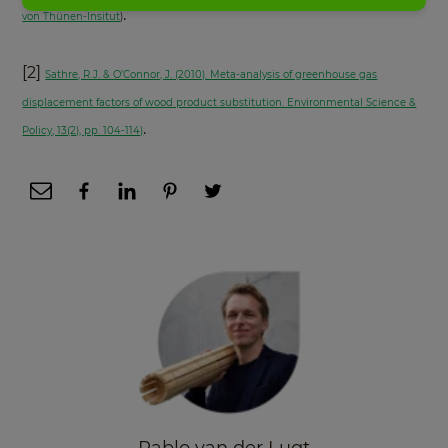
.
von Thünen-Insitut
)
[2]
Sathre, R.J. & O’Connor, J. (2010). Meta-analysis of greenhouse gas
displacement factors of wood product substitution. Environmental Science &
.
Policy, 13(2), pp. 104-114)
Pablo van der Lugt