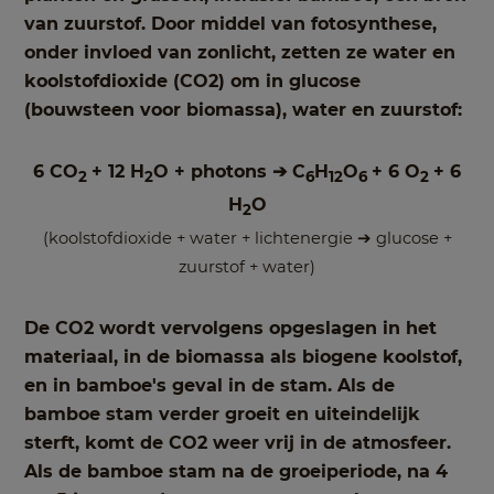
van zuurstof. Door middel van fotosynthese,
onder invloed van zonlicht, zetten ze water en
koolstofdioxide (CO2) om in glucose
(bouwsteen voor biomassa), water en zuurstof:
6 CO
+ 12 H
O + photons ➔ C
H
O
+ 6 O
+ 6
2
2
6
12
6
2
H
O
2
(koolstofdioxide + water + lichtenergie ➔ glucose +
zuurstof + water)
De CO2 wordt vervolgens opgeslagen in het
materiaal, in de biomassa als biogene koolstof,
en in bamboe's geval in de stam. Als de
bamboe stam verder groeit en uiteindelijk
sterft, komt de CO2 weer vrij in de atmosfeer.
Als de bamboe stam na de groeiperiode, na 4