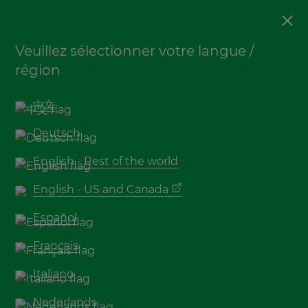
Écologie
Veuillez sélectionner votre langue /
Quelle est la quantité de
région
CO2 stockée dans le
bambou ?
中文
Deutsch
English - Rest of the world
English - US and Canada
Español
Français
Italiano
L'Amazonie est connue comme le "poumon de
Nederlands