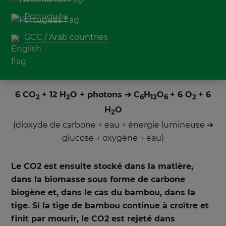
la terre", mais en réalité, tous les arbres,
plantes et herbes, y compris le bambou, sont
Português
une source d'oxygène. Grâce à la
GCC / Arab countries
photosynthèse, sous l'influence de la lumière
du soleil, ils transforment l'eau et le dioxyde de
carbone:
6 CO
+ 12 H
O + photons ➔ C
H
O
+ 6 O
+ 6
2
2
6
12
6
2
H
O
2
(dioxyde de carbone + eau + énergie lumineuse ➔
glucose + oxygène + eau)
Le CO2 est ensuite stocké dans la matière,
dans la biomasse sous forme de carbone
biogène et, dans le cas du bambou, dans la
tige. Si la tige de bambou continue à croître et
finit par mourir, le CO2 est rejeté dans