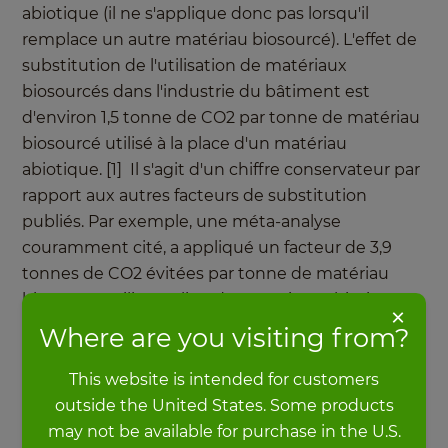
abiotique (il ne s'applique donc pas lorsqu'il
remplace un autre matériau biosourcé). L'effet de
substitution de l'utilisation de matériaux
biosourcés dans l'industrie du bâtiment est
d'environ 1,5 tonne de CO2 par tonne de matériau
biosourcé utilisé à la place d'un matériau
abiotique. [1] Il s'agit d'un chiffre conservateur par
rapport aux autres facteurs de substitution
publiés. Par exemple, une méta-analyse
couramment cité, a appliqué un facteur de 3,9
tonnes de CO2 évitées par tonne de matériau
biosourcé utilisé au lieu de matériaux abiotiques.
×
[2]
Where are you visiting from?
This website is intended for customers
Vous voulez en savoir plus sur le bambou et le
outside the United States. Some products
stockage du CO2 ? Lisez
"Le bambou en plein
may not be available for purchase in the U.S.
essor : La (re)découverte d'un matériau durable