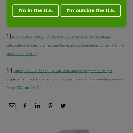
aux possibilités infinies".
I'm in the U.S.
I'm outside the U.S.
Sources:
[1]
Rüter, S. et al. (2016). ClimWood2030. Climate benefits of material
substitution by forest biomass and harvested wood products. Johann Heinrich
.
von Thünen-Insitut
)
[2]
Sathre, R.J. & O’Connor, J. (2010). Meta-analysis of greenhouse gas
displacement factors of wood product substitution. Environmental Science &
.
Policy, 13(2), pp. 104-114)