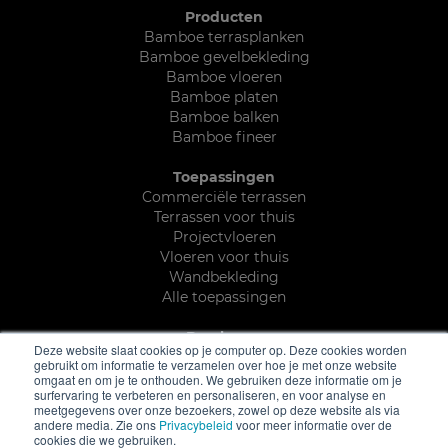
Producten
Bamboe terrasplanken
Bamboe gevelbekleding
Bamboe vloeren
Bamboe platen
Bamboe balken
Bamboe fineer
Toepassingen
Commerciële terrassen
Terrassen voor thuis
Projectvloeren
Vloeren voor thuis
Wandbekleding
Alle toepassingen
Brochures
Deze website slaat cookies op je computer op. Deze cookies worden
Terras & buiten brochure
gebruikt om informatie te verzamelen over hoe je met onze website
Parket brochure
omgaat en om je te onthouden. We gebruiken deze informatie om je
surfervaring te verbeteren en personaliseren, en voor analyse en
Platen, balken en fineer brochure
meetgegevens over onze bezoekers, zowel op deze website als via
Duurzaamheids leaflet
andere media. Zie ons
Privacybeleid
voor meer informatie over de
Alle documentatie
cookies die we gebruiken.