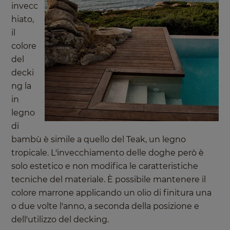
invecc
hiato,
il
colore
del
decki
ng la
in
legno
di
bambù è simile a quello del Teak, un legno
tropicale. L'invecchiamento delle doghe però è
solo estetico e non modifica le caratteristiche
tecniche del materiale. È possibile mantenere il
colore marrone applicando un olio di finitura una
o due volte l'anno, a seconda della posizione e
dell'utilizzo del decking.