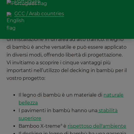
Avete già pensato a una pavimentazione in legno
Português
di bambù? Il decking in bambù MOSO
Bamboo
®
GCC / Arab countries
X-treme
presenta numerosi vantaggi che lo
®
rendono idoneo per tantissime applicazioni, come
ad esempio un progetto residenziale o
un'installazione in un'area ad alto traffico. Il legno
di bambù è anche versatile e può essere applicato
in diversi modi, offrendo libertà di progettazione.
Vi invitiamo a scoprire i cinque vantaggi più
importanti nell’utilizzo del decking in bambù per il
vostro progetto:
Il legno di bambù è un materiale di
naturale
bellezza
I pavimenti in bambù hanno una
stabilità
superiore
Bamboo X-treme
è
rispettoso dell'ambiente
®
Il decking in legno di bambù ha una garanzia