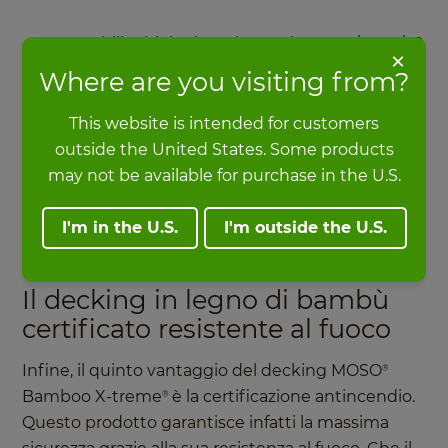
Durabilità biologica: Classe 1 (EN 350 / CEN/TS
×
15083-2), simulato graveyard test Classe 1 (EN
Where are you visiting from?
350 / CEN/TS 15083-1)
Classe di utilizzo: Classe 4 (EN 335)
This website is intended for customers
outside the United States. Some products
Nel 2020, dopo dieci anni di esperienza nel
may not be available for purchase in the U.S.
mercato del decking, MOSO
ha deciso di
®
estendere la garanzia del prodotto Bamboo X-
I'm in the U.S.
I'm outside the U.S.
treme
Decking da 10 a 25 anni.
®
Il decking in legno di bambù
certificato resistente al fuoco
Infine, il quinto vantaggio del decking MOSO
®
Bamboo X-treme
è la certificazione antincendio.
®
Questo prodotto garantisce infatti la massima