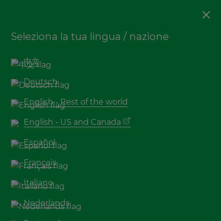
Decking
Seleziona la tua lingua / nazione
5 vantaggi della
pavimentazione in legno di
中文
bambù
Deutsch
English - Rest of the world
English - US and Canada
Español
Français
Italiano
Nederlands
Quale decking scegliere per il vostro progetto?