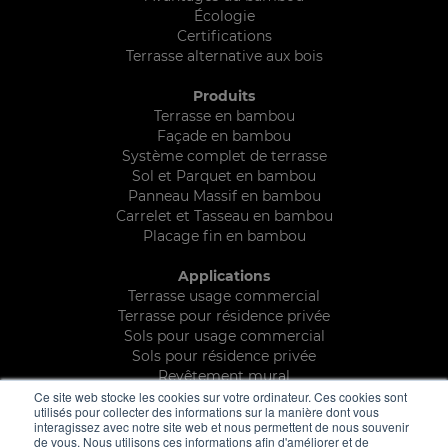
Écologie
Certifications
Terrasse alternative aux bois
Produits
Terrasse en bambou
Façade en bambou
Système complet de terrasse
Sol et Parquet en bambou
Panneau Massif en bambou
Carrelet et Tasseau en bambou
Placage fin en bambou
Applications
Terrasse usage commercial
Terrasse pour résidence privée
Sols pour usage commercial
Sols pour résidence privée
Revêtement mural
Applications en bambou
Ce site web stocke les cookies sur votre ordinateur. Ces cookies sont
utilisés pour collecter des informations sur la manière dont vous
interagissez avec notre site web et nous permettent de nous souvenir
Documentations
de vous. Nous utilisons ces informations afin d'améliorer et de